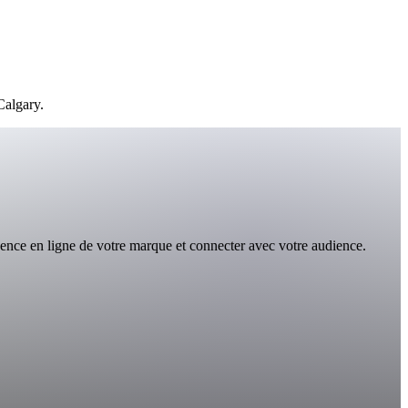
Calgary.
ence en ligne de votre marque et connecter avec votre audience.