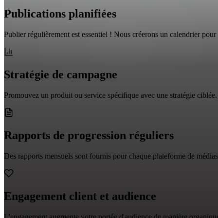
Publications planifiées
Publier régulièrement est essentiel ! Nous créerons un calendrier pour 
Stratégie de campagne
Promouvez un produit ou service spécifique avec une stratégie ciblée.
Rapports de progression réguliers
Des rapports mensuels sont fournis pour chaque plateforme de médias
Engagement client et audience
L'engagement augmente votre portée d'audience de manière organique, e