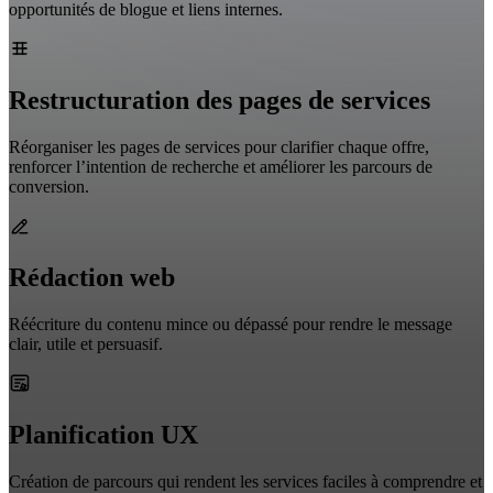
opportunités de blogue et liens internes.
Restructuration des pages de services
Réorganiser les pages de services pour clarifier chaque offre,
renforcer l’intention de recherche et améliorer les parcours de
conversion.
Rédaction web
Réécriture du contenu mince ou dépassé pour rendre le message
clair, utile et persuasif.
Planification UX
Création de parcours qui rendent les services faciles à comprendre et