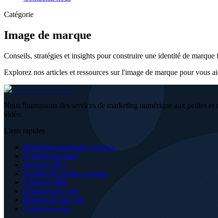
Catégorie
Image de marque
Conseils, stratégies et insights pour construire une identité de marque f
Explorez nos articles et ressources sur l'image de marque pour vous a
Nous fournissons des services de marketing numérique aux petites et 
vidéo.
Liens rapides
Marketing numérique Calgary
À propos de nous
Services SEO
Gestion des médias sociaux
Création vidéo
Nouveau site web
Refonte de site web
Contactez-nous